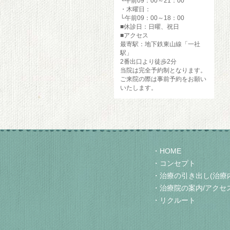
└午前09：00～21：00
・木曜日：
└午前09：00～18：00
■休診日：日曜、祝日
■アクセス
最寄駅：地下鉄東山線「一社
駅」
2番出口より徒歩2分
当院は完全予約制となります。
ご来院の際は事前予約をお願い
いたします。
HOME
コンセプト
治療の引き出し(治療
治療院の案内/アクセ
リクルート