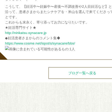
こうして、【妊活中〜妊娠中〜産後〜不調改善や2人目妊活など】
沿って、患者さまからまたシナケアを・米山を選んで来てくださっ
とです。
これからも末永く、寄り添ってお力になりたいです。
★妊活専門サイト★
http://ninkatsu.synacare.jp
◆妊活患者さまからのコメント集◆
https://www.cosme.net/ispot/s/synacare/bbs/
ブログ一覧へ戻る