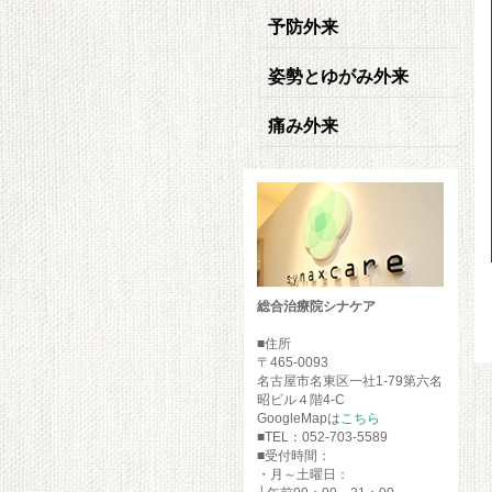
予防外来
姿勢とゆがみ外来
痛み外来
総合治療院シナケア
■住所
〒465-0093
名古屋市名東区一社1-79第六名
昭ビル４階4-C
GoogleMapは
こちら
■TEL：052-703-5589
■受付時間：
・月～土曜日：