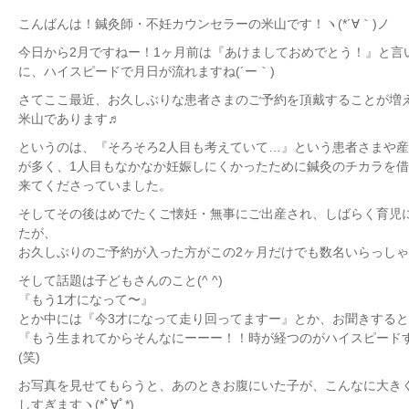
こんばんは！鍼灸師・不妊カウンセラーの米山です！ヽ(*´∀｀)ノ
今日から2月ですねー！1ヶ月前は『あけましておめでとう！』と言
に、ハイスピードで月日が流れますね(´ー｀)
さてここ最近、お久しぶりな患者さまのご予約を頂戴することが増
米山であります♬
というのは、『そろそろ2人目も考えていて…』という患者さまや
が多く、1人目もなかなか妊娠しにくかったために鍼灸のチカラを
来てくださっていました。
そしてその後はめでたくご懐妊・無事にご出産され、しばらく育児
たが、
お久しぶりのご予約が入った方がこの2ヶ月だけでも数名いらっし
そして話題は子どもさんのこと(^ ^)
『もう1才になって〜』
とか中には『今3才になって走り回ってますー』とか、お聞きする
『もう生まれてからそんなにーーー！！時が経つのがハイスピード
(笑)
お写真を見せてもらうと、あのときお腹にいた子が、こんなに大き
しすぎますヽ(*ﾟ∀ﾟ*)