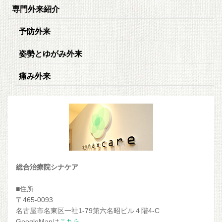
専門外来紹介
予防外来
姿勢とゆがみ外来
痛み外来
総合治療院シナケア
■住所
〒465-0093
名古屋市名東区一社1-79第六名昭ビル４階4-C
GoogleMapは
こちら