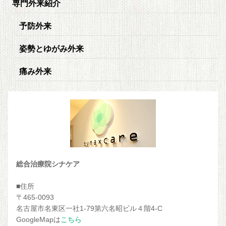
専門外来紹介
予防外来
姿勢とゆがみ外来
痛み外来
総合治療院シナケア
■住所
〒465-0093
名古屋市名東区一社1-79第六名昭ビル４階4-C
GoogleMapは
こちら