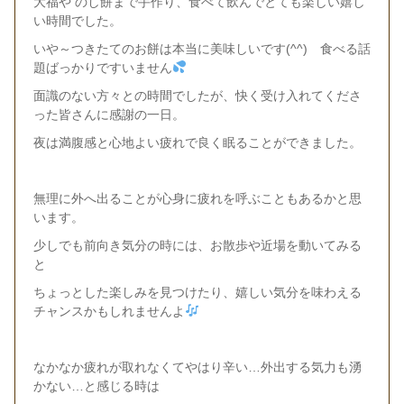
大福や のし餅まで手作り、食べて飲んでとても楽しい嬉し
い時間でした。
いや～つきたてのお餅は本当に美味しいです(^^) 食べる話
題ばっかりですいません
面識のない方々との時間でしたが、快く受け入れてくださ
った皆さんに感謝の一日。
夜は満腹感と心地よい疲れで良く眠ることができました。
無理に外へ出ることが心身に疲れを呼ぶこともあるかと思
います。
少しでも前向き気分の時には、お散歩や近場を動いてみる
と
ちょっとした楽しみを見つけたり、嬉しい気分を味わえる
チャンスかもしれませんよ
なかなか疲れが取れなくてやはり辛い…外出する気力も湧
かない…と感じる時は