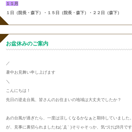
１１月
１日（院長・森下）・１５日（院長・森下）・２２日（森下）
お盆休みのご案内
／
暑中お見舞い申し上げます
＼
こんにちは！
先日の逆走台風、皆さんのお住まいの地域は大丈夫でしたか？
あの台風が過ぎたら、一度は涼しくなるかなぁと期待していました
が、見事に裏切られましたね(;´Д｀)そりゃそっか、気づけば8月で