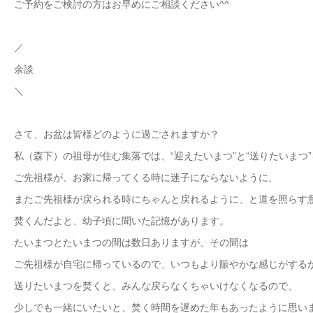
ご予約をご検討の方はお早めにご相談ください^^
／
余談
＼
さて、お盆は皆様どのように過ごされますか？
私（森下）の祖母が住む集落では、“迎えたいまつ”と“送りたいまつ
ご先祖様が、お家に帰ってくる時に迷子にならないように、
またご先祖様が戻られる時にちゃんと戻れるように、と道を照らす
焚くんだよと、幼子頃に聞いた記憶があります。
たいまつとたいまつの間は数日ありますが、その間は
ご先祖様が自宅に帰っているので、いつもより賑やかな感じがする
送りたいまつを焚くと、みんな戻らなくちゃいけなくなるので、
少しでも一緒にいたいと、焚く時間を遅めた年もあったように思い