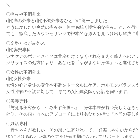
＼
〇痛みや不調外来
(旧)痛み外来と(旧)不調外来をひとつに統一しました。
どうにかしたい突然の痛みや、何年も続く慢性的な痛み。どこへ行
ても、徹底したカウンセリングで根本的な原因を見つけ出し解決に
〇姿勢とゆがみ外来
(旧)姿勢専科
シナケアのボディメイクは骨格だけでなくそれを支える筋肉へのア
クササイズの処方により、あなたを「ゆがまない身体」へと進化さ
〇女性の不調外来
(旧)女性外来
女性の心と身体の変化や不調をトータルにケア。ホルモンバランス
女性特有の不調に対して、専門の女性鍼灸師がお話を伺います。
〇美養専科
『与える美容から、生み出す美養へ』 身体本来が持つ美しくなろ
外側。その両方向へのアプローチによりあなたの持つ『本当の美し
〇妊活専科
「赤ちゃんが欲しい」その想いに寄り添って、“妊娠しやすいからだ
後”における心と身体のケアを妊娠周期に合わせてサポートします。