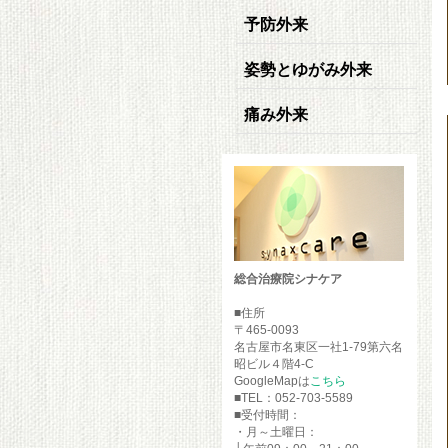
予防外来
姿勢とゆがみ外来
痛み外来
総合治療院シナケア
■住所
〒465-0093
名古屋市名東区一社1-79第六名
昭ビル４階4-C
GoogleMapは
こちら
■TEL：052-703-5589
■受付時間：
・月～土曜日：