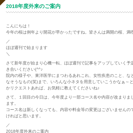
2018年度外来のご案内
こんにちは！
今年の桜は例年より開花が早かったですね。皆さんは満開の桜、満
／
ほぼ週刊で始まります
＼
さて新年度が始まり心機一転、ほぼ週刊で記事をアップしていく予
き合いください(^^♪
院内の様子や、東洋医学にまつわるあれこれ、女性疾患のこと、な
なそうなもの(笑)まで、いろんな小ネタを用意していこうかなぁ～
かリクエストあれば、お気軽に教えてくださいね♪
さて、１回目の今日は、今年度より一部コース名や内容が改まりま
ます。
コース名は新しくなっても、内容や料金等の変更はございませんの
ければと思います。
／
2018年度外来のご案内