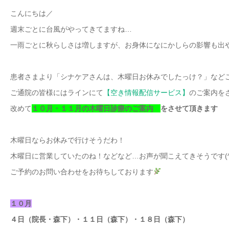
こんにちは／
週末ごとに台風がやってきてますね…
一雨ごとに秋らしさは増しますが、お身体になにかしらの影響も出
患者さまより「シナケアさんは、木曜日お休みでしたっけ？」など
ご通院の皆様にはラインにて
【空き情報配信サービス】
のご案内を
改めて
１０月・１１月の木
曜日診療のご案内
をさせて頂きます
木曜日ならお休みで行けそうだわ！
木曜日に営業していたのね！などなど…お声が聞こえてきそうです(^^
ご予約のお問い合わせをお待ちしております
１０月
４日（院長・森下）・１１日（森下）・１８日（森下）