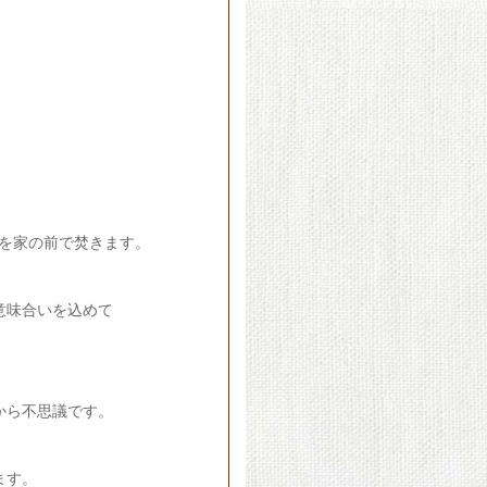
”を家の前で焚きます。
意味合いを込めて
から不思議です。
ます。